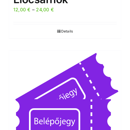
Preisspanne:
12,00
€
–
24,00
€
12,00 €
bis
Details
24,00 €