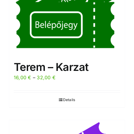
Terem – Karzat
Preisspanne:
16,00
€
–
32,00
€
16,00 €
bis
Details
32,00 €