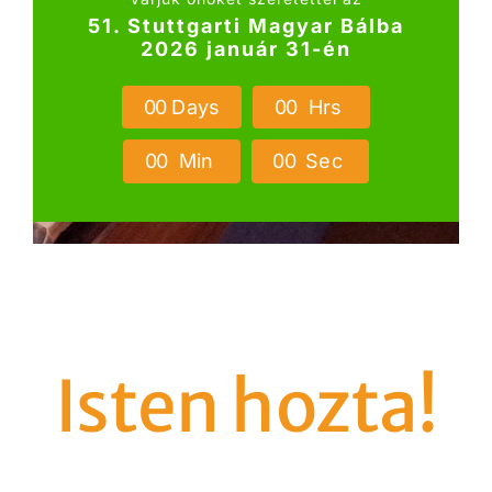
51. Stuttgarti Magyar Bálba
2026 január 31-én
0
0
Days
0
0
Hrs
0
0
Min
0
0
Sec
Isten hozta!