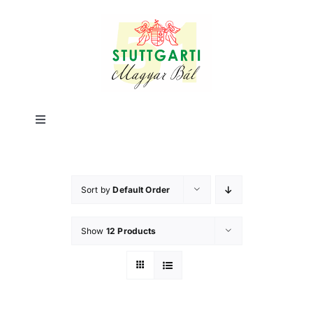
Skip
to
content
Toggle
Navigation
Kezdőlap
Sort by
Default Order
Fontos tudnivalók
Show
12 Products
Jegyvásárlás