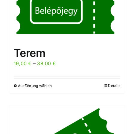
Terem
Preisspanne:
19,00
€
–
38,00
€
19,00 €
bis
Ausführung wählen
Details
Dieses
38,00 €
Produkt
weist
mehrere
Varianten
auf.