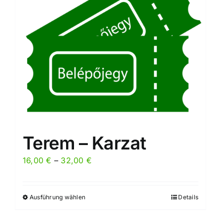
Die
Optionen
können
auf
der
Produktseite
gewählt
werden
Terem – Karzat
Preisspanne:
16,00
€
–
32,00
€
16,00 €
bis
Ausführung wählen
Details
Dieses
32,00 €
Produkt